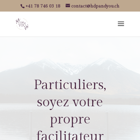
+41 78 746 03 18
contact@hdpandyou.ch
Particuliers,
soyez votre
propre
facilitateur