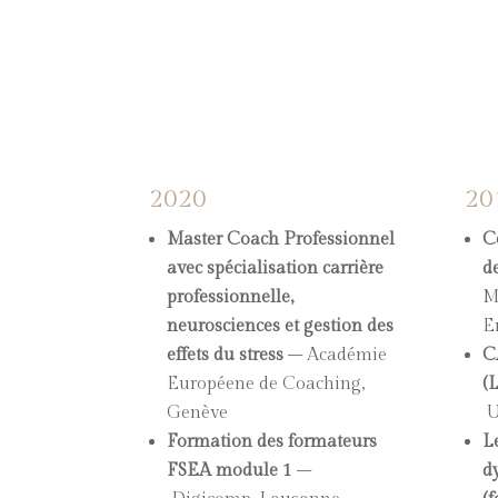
2020
20
Master Coach Professionnel
C
avec spécialisation carrière
d
professionnelle,
M
neurosciences et gestion des
E
effets du stress
–
Académie
C
Européene de Coaching,
(
Genève
U
Formation des formateurs
L
FSEA module 1
–
d