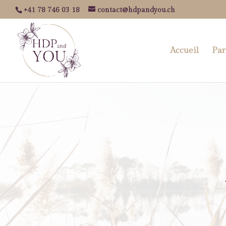
+41 78 746 03 18
contact@hdpandyou.ch
Accueil
Par