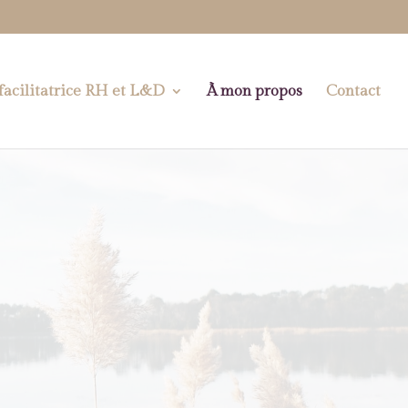
 facilitatrice RH et L&D
À mon propos
Contact