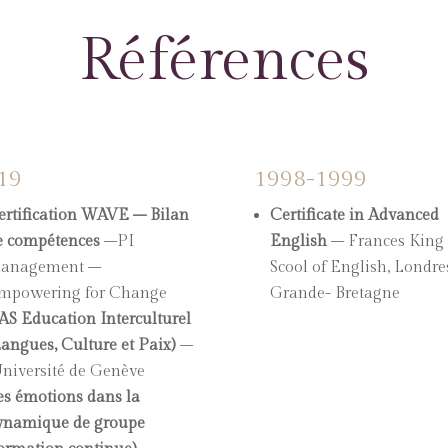
Références
19
1998-1999
ertification WAVE – Bilan
C
ertificate in Advanced
e compétences
–
PI
English
–
Frances King
anagement –
Scool of English, Londres
mpowering for Change
Grande- Bretagne
AS Education Interculturel
Langues, Culture et Paix)
–
niversité de Genève
es émotions dans la
ynamique de groupe